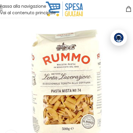
Vuoi assistenza?
Clicca qui e ti richiamiamo noi
.
Passa alla navigazione
Vai al contenuto principale