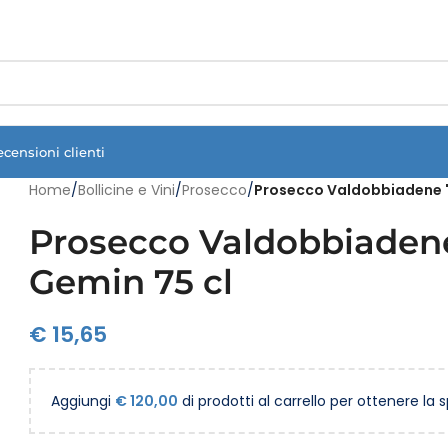
Vuoi assistenza?
Clicca qui e ti richiamiamo noi
.
ecensioni clienti
Home
/
Bollicine e Vini
/
Prosecco
/
Prosecco Valdobbiadene "
Prosecco Valdobbiaden
Gemin 75 cl
€
15,65
Aggiungi
€
120,00
di prodotti al carrello per ottenere la 