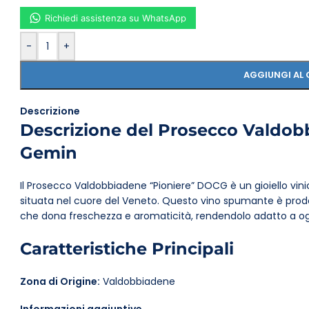
Richiedi assistenza su WhatsApp
-
+
AGGIUNGI AL 
Descrizione
Descrizione del Prosecco Valdo
Gemin
Il Prosecco Valdobbiadene “Pioniere” DOCG è un gioiello vini
situata nel cuore del Veneto. Questo vino spumante è prod
che dona freschezza e aromaticità, rendendolo adatto a og
Caratteristiche Principali
Zona di Origine:
Valdobbiadene
Vitigno:
Glera