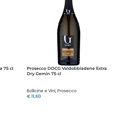
a 75 cl
Prosecco DOCG Valdobbiadene Extra
Prosec
Dry Gemin 75 cl
Millesi
Bollicine e Vini
,
Prosecco
Bollicin
€
11,60
€
11,60