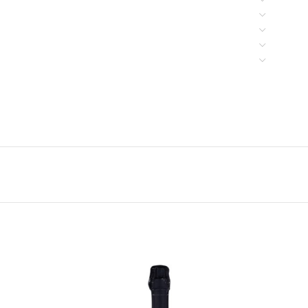
in autoclave per preservare i profumi e le
 limitato di bottiglie, conferendo un valore speciale a
gustato in
occasioni speciali
. La sua sorseggiabilità e
ondiviso in momenti di festa e celebrazione.
 DOCG, un vino che non solo offre un’esperienza di
 delle colline venete.