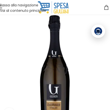
Vuoi assistenza?
Clicca qui e ti richiamiamo noi
.
Passa alla navigazione
Vai al contenuto principale