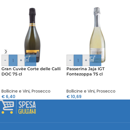
-
+
-
+
Gran Cuvèe Corte delle Calli
Passerina Jaja IGT
DOC 75 cl
Fontezoppa 75 cl
Bollicine e Vini
,
Prosecco
Bollicine e Vini
,
Prosecco
€
6,40
€
10,69