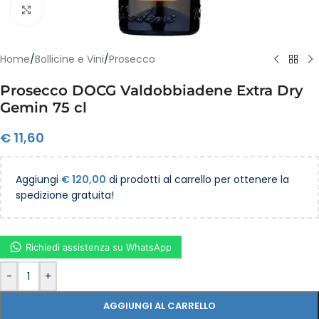
Clicca per ingrandire
Home
/
Bollicine e Vini
/
Prosecco
Prosecco DOCG Valdobbiadene Extra Dry
Gemin 75 cl
€
11,60
Aggiungi
€
120,00
di prodotti al carrello per ottenere la
spedizione gratuita!
Richiedi assistenza su WhatsApp
-
+
AGGIUNGI AL CARRELLO