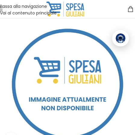
Vuoi assistenza?
Clicca qui e ti richiamiamo noi
.
Passa alla navigazione
Vai al contenuto principale