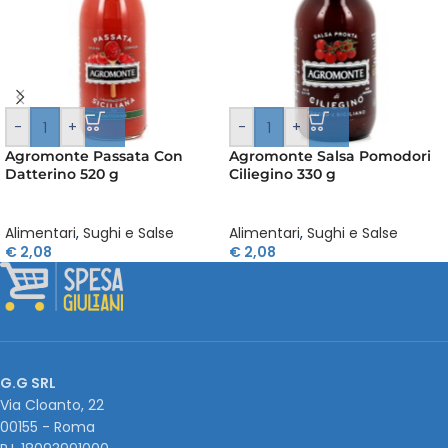
-
+
-
+
Agromonte Passata Con
Agromonte Salsa Pomodori
Datterino 520 g
Ciliegino 330 g
Alimentari
,
Sughi e Salse
Alimentari
,
Sughi e Salse
€
2,08
€
2,08
G.G SRL
Via Cloanto, 22
00155 - Roma