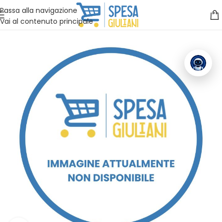
Vuoi assistenza?
Clicca qui e ti richiamiamo noi
.
Passa alla navigazione
Vai al contenuto principale