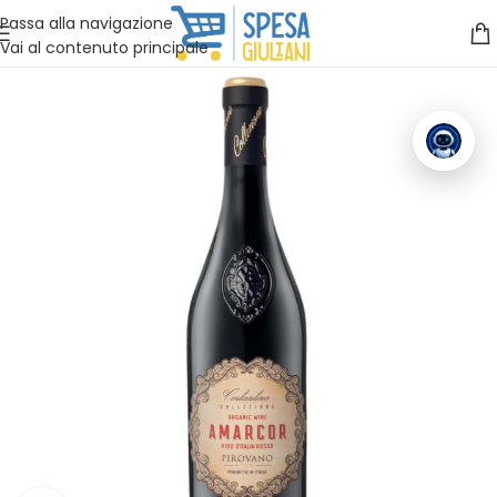
Vuoi assistenza?
Clicca qui e ti richiamiamo noi
.
Passa alla navigazione
Vai al contenuto principale