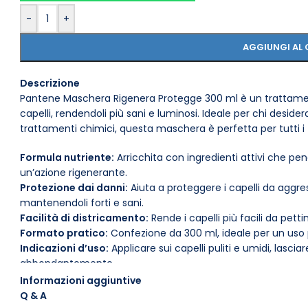
-
+
AGGIUNGI AL 
Descrizione
Pantene Maschera Rigenera Protegge 300 ml è un trattamento
capelli, rendendoli più sani e luminosi. Ideale per chi desider
trattamenti chimici, questa maschera è perfetta per tutti i tipi
Formula nutriente:
Arricchita con ingredienti attivi che pen
un’azione rigenerante.
Protezione dai danni:
Aiuta a proteggere i capelli da aggr
mantenendoli forti e sani.
Facilità di districamento:
Rende i capelli più facili da pett
Formato pratico:
Confezione da 300 ml, ideale per un uso p
Indicazioni d’uso:
Applicare sui capelli puliti e umidi, lasci
abbondantemente.
Compatibilità:
Adatta a tutti i tipi di capelli, inclusi quelli
Informazioni aggiuntive
Conservazione:
Conservare in un luogo fresco e asciutto, lo
Q & A