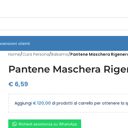
Vuoi assistenza?
Clicca qui e ti richiamiamo noi
.
ecensioni clienti
Home
/
Cura Persona
/
Balsamo
/
Pantene Maschera Rigener
Pantene Maschera Rige
€
6,59
Aggiungi
€
120,00
di prodotti al carrello per ottenere la 
Richiedi assistenza su WhatsApp