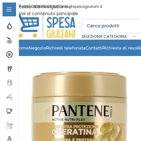
Passa alla navigazione
(+39) 06 9918 08 54
info@spesagiuliani.it
Vai al contenuto principale
SELEZIONA CATEGORIA
Home
Negozio
Richiedi telefonata
Contatti
Richiesta di reso
R