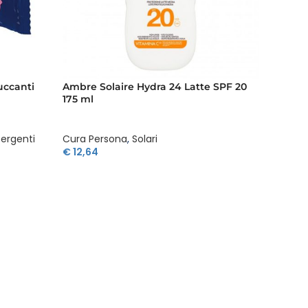
uccanti
Ambre Solaire Hydra 24 Latte SPF 20
Ambre 
175 ml
SPF 30
tergenti
Cura Persona
,
Solari
Cura P
€
12,64
€
12,64