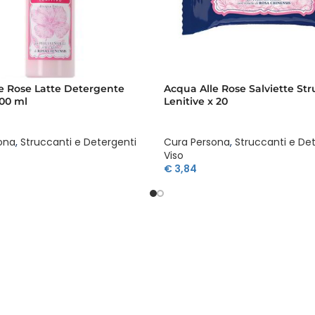
e Rose Latte Detergente
Acqua Alle Rose Salviette Str
200 ml
Lenitive x 20
ona
,
Struccanti e Detergenti
Cura Persona
,
Struccanti e De
Viso
€
3,84