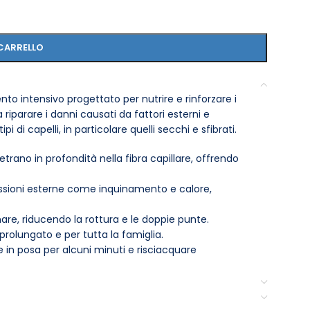
CARRELLO
 intensivo progettato per nutrire e rinforzare i
a riparare i danni causati da fattori esterni e
 di capelli, in particolare quelli secchi e sfibrati.
etrano in profondità nella fibra capillare, offrendo
essioni esterne come inquinamento e calore,
inare, riducendo la rottura e le doppie punte.
rolungato e per tutta la famiglia.
are in posa per alcuni minuti e risciacquare
 trattati chimicamente.
ntano dalla luce diretta del sole.