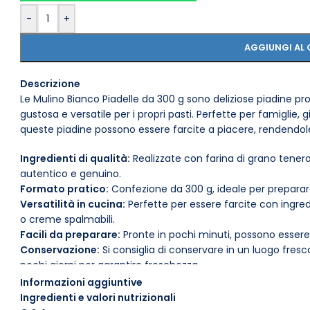
-
+
AGGIUNGI AL 
Descrizione
Le Mulino Bianco Piadelle da 300 g sono deliziose piadine pro
gustosa e versatile per i propri pasti. Perfette per famiglie,
queste piadine possono essere farcite a piacere, rendendol
Ingredienti di qualità:
Realizzate con farina di grano tenero,
autentico e genuino.
Formato pratico:
Confezione da 300 g, ideale per preparare
Versatilità in cucina:
Perfette per essere farcite con ingred
o creme spalmabili.
Facili da preparare:
Pronte in pochi minuti, possono essere r
Conservazione:
Si consiglia di conservare in un luogo fres
pochi giorni per garantire freschezza.
Prive di conservanti:
Un prodotto naturale, senza additivi c
Informazioni aggiuntive
Le Mulino Bianco Piadelle sono perfette per un pranzo velo
Ingredienti e valori nutrizionali