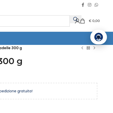
€
0,00
adelle 300 g
300 g
spedizione gratuita!