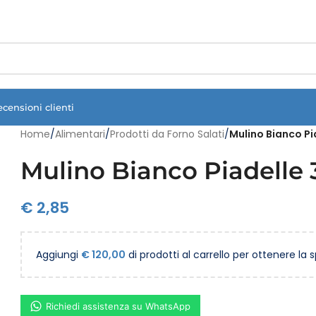
Vuoi assistenza?
Clicca qui e ti richiamiamo noi
.
ecensioni clienti
Home
/
Alimentari
/
Prodotti da Forno Salati
/
Mulino Bianco Pi
Mulino Bianco Piadelle 
€
2,85
Aggiungi
€
120,00
di prodotti al carrello per ottenere la 
Richiedi assistenza su WhatsApp