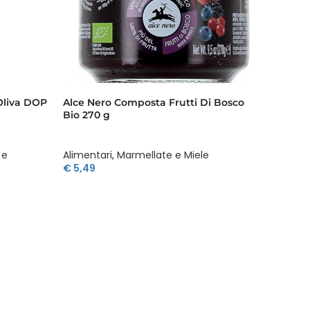
 Oliva DOP
Alce Nero Composta Frutti Di Bosco
Alce Ne
Bio 270 g
 e
Alimentari
,
Marmellate e Miele
Aliment
€
5,49
€
3,95