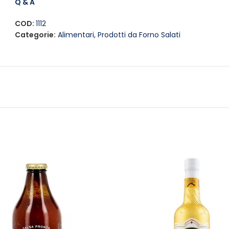
diverse combinazioni di farciture per creare piatti sempre nu
Q & A
COD:
1112
Categorie:
Alimentari
,
Prodotti da Forno Salati