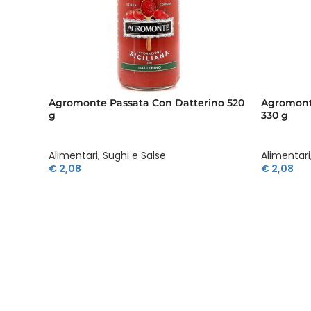
Agromonte Passata Con Datterino 520
Agromont
g
330 g
Alimentari
,
Sughi e Salse
Alimentari
€
2,08
€
2,08