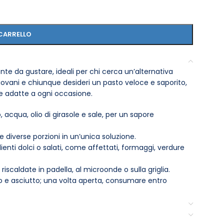
CARRELLO
nte da gustare, ideali per chi cerca un’alternativa
 giovani e chiunque desideri un pasto veloce e saporito,
e adatte a ogni occasione.
 acqua, olio di girasole e sale, per un sapore
 diverse porzioni in un’unica soluzione.
ienti dolci o salati, come affettati, formaggi, verdure
iscaldate in padella, al microonde o sulla griglia.
co e asciutto; una volta aperta, consumare entro
himici, per un’alimentazione più sana.
ce, una cena informale o un picnic. Sperimenta