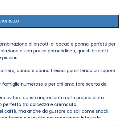
CARRELLO
combinazione di biscotti al cacao e panna, perfetti per
colazione o una pausa pomeridiana, questi biscotti
piccini.
ucchero, cacao e panna fresca, garantendo un sapore
r famiglie numerose o per chi ama fare scorta dei
a evitare questo ingrediente nella propria dieta.
o perfetto tra dolcezza e cremosità.
 nel caffè, ma anche da gustare da soli come snack.
luogo fresco e asciutto per mantenere intatta la
 i tuoi momenti di relax con un tocco di dolcezza.