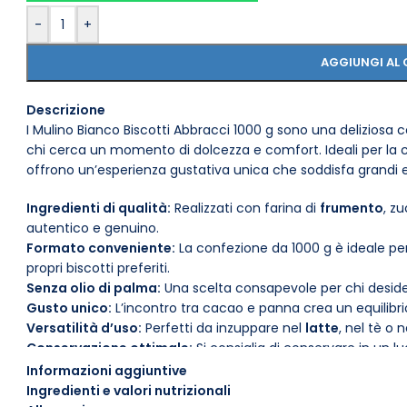
-
+
AGGIUNGI AL 
Descrizione
I Mulino Bianco Biscotti Abbracci 1000 g sono una deliziosa 
chi cerca un momento di dolcezza e comfort. Ideali per la 
offrono un’esperienza gustativa unica che soddisfa grandi e 
Ingredienti di qualità:
Realizzati con farina di
frumento
, z
autentico e genuino.
Formato conveniente:
La confezione da 1000 g è ideale pe
propri biscotti preferiti.
Senza olio di palma:
Una scelta consapevole per chi desider
Gusto unico:
L’incontro tra cacao e panna crea un equilibri
Versatilità d’uso:
Perfetti da inzuppare nel
latte
, nel tè o
Conservazione ottimale:
Si consiglia di conservare in un 
fragranza.
Informazioni aggiuntive
Prova i Mulino Bianco Biscotti Abbracci 1000 g per arricchire
Ingredienti e valori nutrizionali