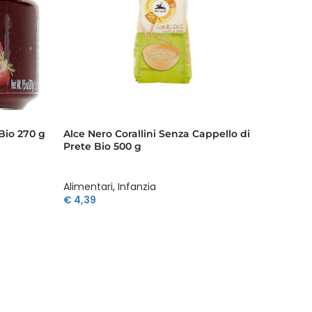
Bio 270 g
Alce Nero Corallini Senza Cappello di
Alce N
Prete Bio 500 g
Integra
Alimentari
,
Infanzia
Aliment
€
4,39
€
2,85