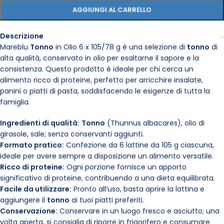
AGGIUNGI AL CARRELLO
Descrizione
Mareblu
Tonno
in Olio 6 x 105/78 g è una selezione di
tonno
di
alta qualità, conservato in olio per esaltarne il sapore e la
consistenza. Questo prodotto è ideale per chi cerca un
alimento ricco di proteine, perfetto per arricchire insalate,
panini o piatti di pasta, soddisfacendo le esigenze di tutta la
famiglia.
Ingredienti di qualità:
Tonno
(Thunnus albacares), olio di
girasole, sale; senza conservanti aggiunti.
Formato pratico:
Confezione da 6 lattine da 105 g ciascuna,
ideale per avere sempre a disposizione un alimento versatile.
Ricco di proteine:
Ogni porzione fornisce un apporto
significativo di proteine, contribuendo a una dieta equilibrata.
Facile da utilizzare:
Pronto all’uso, basta aprire la lattina e
aggiungere il
tonno
ai tuoi piatti preferiti.
Conservazione:
Conservare in un luogo fresco e asciutto; una
volta aperta, si consiglia di riporre in frigorifero e consumare