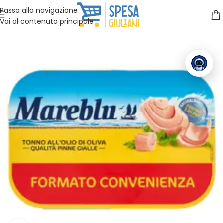
Vuoi assistenza?
Clicca qui e ti richiamiamo noi
.
Passa alla navigazione
Vai al contenuto principale