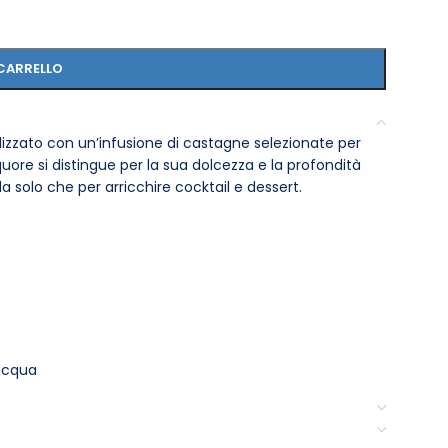
CARRELLO
ealizzato con un’infusione di castagne selezionate per
uore si distingue per la sua dolcezza e la profondità
a solo che per arricchire cocktail e dessert.
 acqua
ci e leggermente boisé
a secca e un retrogusto persistente