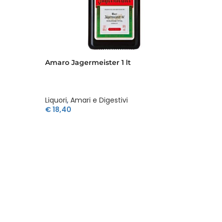
Amaro Jagermeister 1 lt
Amaro J
Liquori
,
Amari e Digestivi
Liquori
,
€
18,40
€
29,5