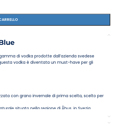
CARRELLO
Blue
la gamma di vodka prodotte dall’azienda svedese
, questa vodka è diventata un must-have per gli
zzata con grano invernale di prima scelta, scelto per
turale situato nella regione di Åhus, in Svezia,
tivo.