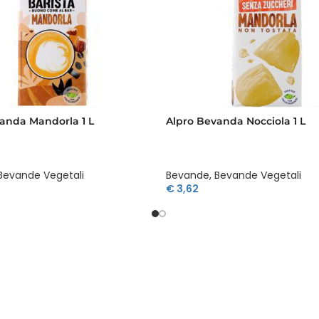
anda Mandorla 1 L
Alpro Bevanda Nocciola 1 L
Bevande Vegetali
Bevande
,
Bevande Vegetali
€
3,62