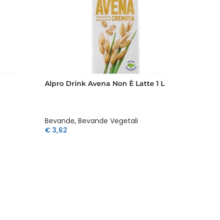
Alpro Drink Avena Non È Latte 1 L
Alpro 
Bevande
,
Bevande Vegetali
Bevan
€
3,62
€
3,29