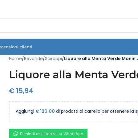
Vuoi assistenza?
Clicca qui e ti richiamiamo noi
.
ecensioni clienti
Home
/
Bevande
/
Sciroppi
/
Liquore alla Menta Verde Monin 
Liquore alla Menta Verd
€
15,94
Aggiungi
€
120,00
di prodotti al carrello per ottenere la 
Richiedi assistenza su WhatsApp