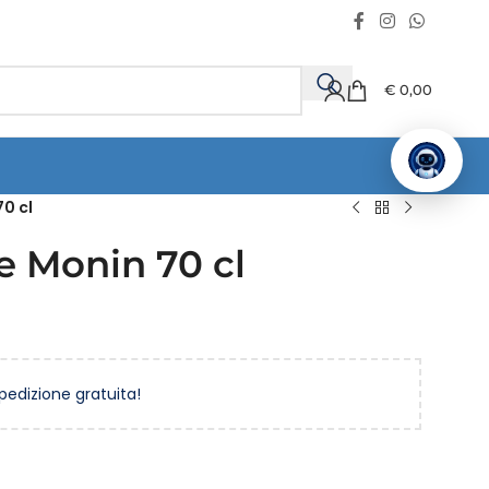
€
0,00
70 cl
e Monin 70 cl
spedizione gratuita!