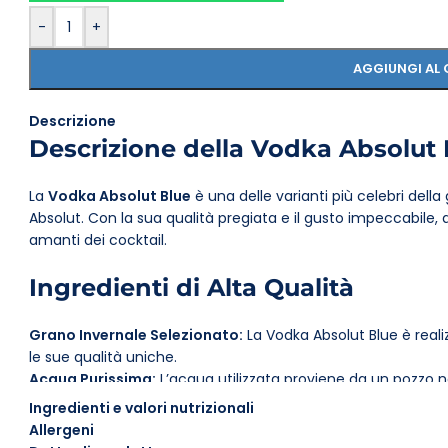
-
+
AGGIUNGI AL 
Descrizione
Descrizione della Vodka Absolut 
La
Vodka Absolut Blue
è una delle varianti più celebri del
Absolut. Con la sua qualità pregiata e il gusto impeccabile
amanti dei cocktail.
Ingredienti di Alta Qualità
Grano Invernale Selezionato:
La Vodka Absolut Blue è reali
le sue qualità uniche.
Acqua Purissima:
L’acqua utilizzata proviene da un pozzo na
contribuendo a conferire alla vodka un profilo di gusto distin
Ingredienti e valori nutrizionali
Caratteristiche e Gusto
Allergeni