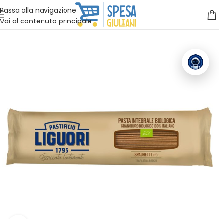
Vuoi assistenza?
Clicca qui e ti richiamiamo noi
.
Passa alla navigazione
Vai al contenuto principale