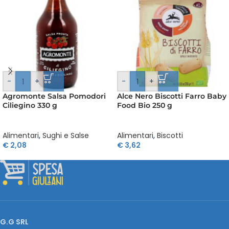
-
+
-
+
Agromonte Salsa Pomodori
Alce Nero Biscotti Farro Baby
Ciliegino 330 g
Food Bio 250 g
Alimentari
,
Sughi e Salse
Alimentari
,
Biscotti
€
2,08
€
3,62
G.G SRL