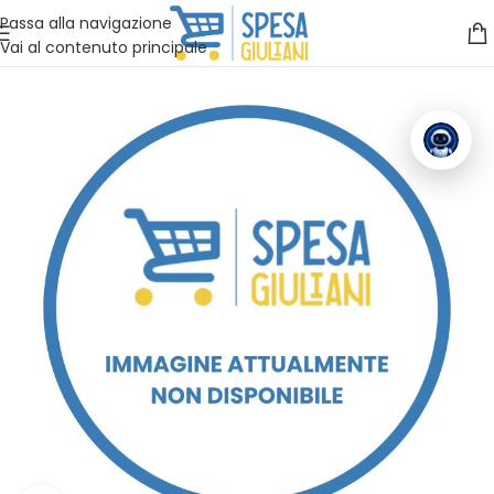
Vuoi assistenza?
Clicca qui e ti richiamiamo noi
.
Passa alla navigazione
Vai al contenuto principale