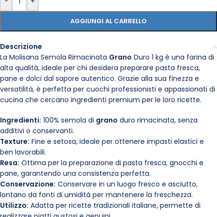
-
+
AGGIUNGI AL CARRELLO
Descrizione
La Molisana Semola Rimacinata
Grano
Duro 1 kg è una farina di
alta qualità, ideale per chi desidera preparare pasta fresca,
pane e dolci dal sapore autentico. Grazie alla sua finezza e
versatilità, è perfetta per cuochi professionisti e appassionati di
cucina che cercano ingredienti premium per le loro ricette.
Ingredienti:
100% semola di
grano
duro rimacinata, senza
additivi o conservanti.
Texture:
Fine e setosa, ideale per ottenere impasti elastici e
ben lavorabili.
Resa:
Ottima per la preparazione di pasta fresca, gnocchi e
pane, garantendo una consistenza perfetta.
Conservazione:
Conservare in un luogo fresco e asciutto,
lontano da fonti di umidità per mantenere la freschezza.
Utilizzo:
Adatta per ricette tradizionali italiane, permette di
realizzare piatti gustosi e genuini.