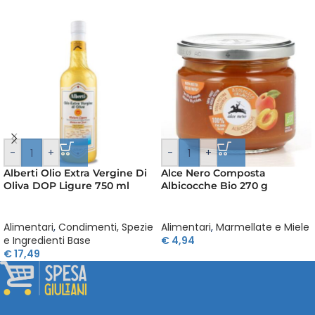
-
+
-
+
Alberti Olio Extra Vergine Di
Alce Nero Composta
Oliva DOP Ligure 750 ml
Albicocche Bio 270 g
Alimentari
,
Condimenti, Spezie
Alimentari
,
Marmellate e Miele
e Ingredienti Base
€
4,94
€
17,49