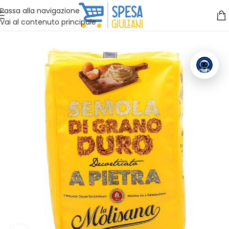
Vuoi assistenza?
Clicca qui e ti richiamiamo noi
.
Passa alla navigazione
Vai al contenuto principale