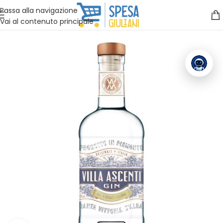
Vuoi assistenza?
Clicca qui e ti richiamiamo noi
.
Passa alla navigazione
Vai al contenuto principale