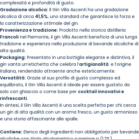
complessità e profondità di gusto.
Gradazione alcolica:
Il Gin Villa Ascenti ha una gradazione
alcolica di circa
41,5%
, uno standard che garantisce la forza e
la caratterizzazione ottimale del gin.
Provenienza e tradizione:
Prodotto nella storica distilleria
Francoli
nel Piemonte, il gin Villa Ascenti beneficia di una lunga
tradizione e esperienza nella produzione di bevande alcoliche di
alta qualità.
Packaging:
Presentato in una bottiglia elegante e distintiva, il
gin vanta un’etichetta che celebra l’
artigianalità
e l’origine
italiana, rendendolo attraente anche esteticamente.
Versatilità:
Grazie al suo profilo di gusto complesso ed
equilibrato, il Gin Villa Ascenti è ideale per essere gustato da
solo con ghiaccio o come base per
cocktail innovativi e
rinfrescanti
.
In sintesi, il Gin Villa Ascenti è una scelta perfetta per chi cerca
un gin di alta qualità con un aroma fresco, un gusto armonioso
e una storia affascinante alle spalle.
Contiene:
Elenco degli ingredienti non obbligatorio per bevande
alcoliche con titolo alcolometrico superiore a (1,2%)