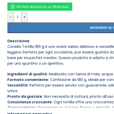
Richiedi assistenza su WhatsApp
-
+
AGGIUNGI AL 
Descrizione
Consilia Tortilla 180 g è uno snack salato delizioso e versati
leggera. Perfetto per ogni occasione, può essere gustato d
base per stuzzichini creativi. Questo prodotto è adatto a ch
per uno spuntino o un aperitivo.
Ingredienti di qualità:
Realizzato con farina di mais, acqua e
Formato conveniente:
Confezione da 180 g, ideale per cond
Versatilità:
Perfetto per essere servito con guacamole, sa
unica.
Pronto da gustare:
Non necessita di cottura, pronto all’u
Consistenza croccante:
Ogni tortilla offre una croccantezza
Conservazione:
Conservare in un luogo fresco e asciutto, 
freschezza.