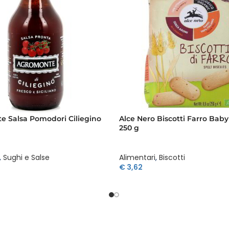
 Salsa Pomodori Ciliegino
Alce Nero Biscotti Farro Bab
250 g
,
Sughi e Salse
Alimentari
,
Biscotti
€
3,62