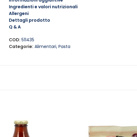
Informazioni aggiuntive
Per un’esperienza ancora più gustosa, prova a riscaldare legge
Ingredienti e valori nutrizionali
loro sapore e la loro fragranza. Ideali per feste, picnic o 
Allergeni
Dettagli prodotto
Q & A
COD:
511435
Categorie:
Alimentari
,
Pasta