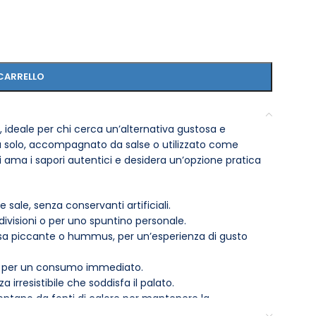
CARRELLO
le, ideale per chi cerca un’alternativa gustosa e
a solo, accompagnato da salse o utilizzato come
i ama i sapori autentici e desidera un’opzione pratica
 sale, senza conservanti artificiali.
ivisioni o per uno spuntino personale.
lsa piccante o hummus, per un’esperienza di gusto
so per un consumo immediato.
 irresistibile che soddisfa il palato.
lontano da fonti di calore per mantenere la