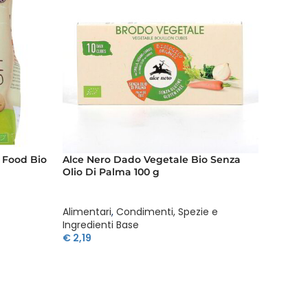
y Food Bio
Alce Nero Dado Vegetale Bio Senza
Alce Ne
Olio Di Palma 100 g
Di Cioc
Alimentari
,
Condimenti, Spezie e
Aliment
Ingredienti Base
€
4,39
€
2,19