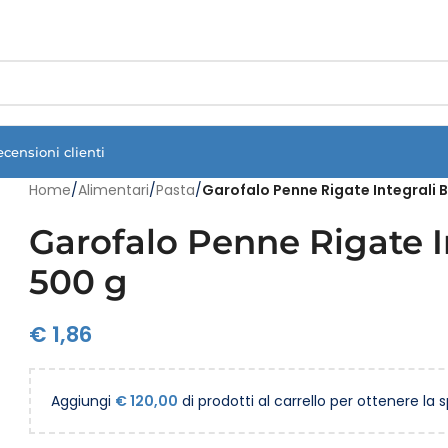
Vuoi assistenza?
Clicca qui e ti richiamiamo noi
.
ecensioni clienti
Home
/
Alimentari
/
Pasta
/
Garofalo Penne Rigate Integrali 
Garofalo Penne Rigate I
500 g
€
1,86
Aggiungi
€
120,00
di prodotti al carrello per ottenere la 