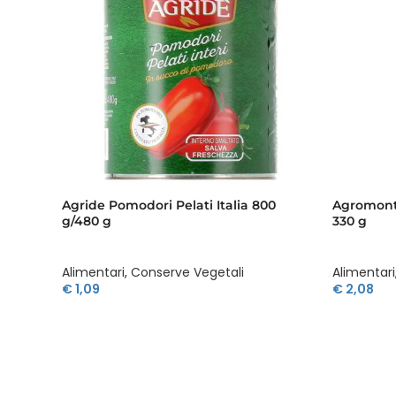
Agride Pomodori Pelati Italia 800
Agromonte
g/480 g
330 g
Alimentari
,
Conserve Vegetali
Alimentari
€
1,09
€
2,08