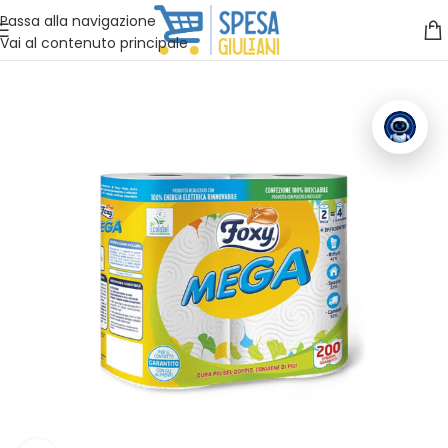
Vuoi assistenza?
Clicca qui e ti richiamiamo noi
.
Passa alla navigazione
Vai al contenuto principale