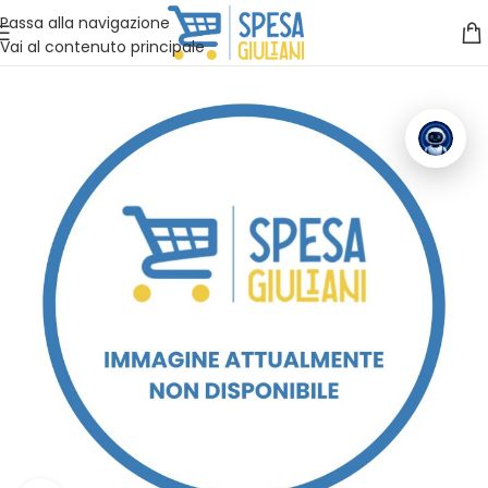
Vuoi assistenza?
Clicca qui e ti richiamiamo noi
.
Passa alla navigazione
Vai al contenuto principale