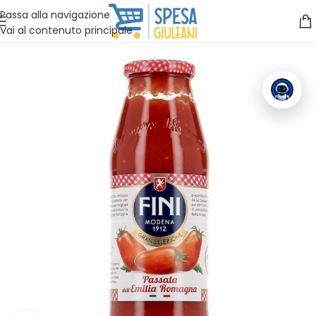
Vuoi assistenza?
Clicca qui e ti richiamiamo noi
.
Passa alla navigazione
Vai al contenuto principale