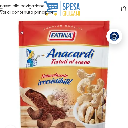
Vuoi assistenza?
Clicca qui e ti richiamiamo noi
.
Passa alla navigazione
Vai al contenuto principale