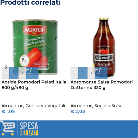
Prodotti correlati
-
+
-
+
Agride Pomodori Pelati Italia
Agromonte Salsa Pomodori
800 g/480 g
Datterino 330 g
Alimentari
,
Conserve Vegetali
Alimentari
,
Sughi e Salse
€
1,09
€
2,08