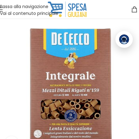
Vuoi assistenza?
Clicca qui e ti richiamiamo noi
.
Passa alla navigazione
Vai al contenuto principale