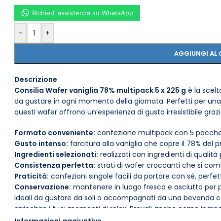
Richiedi assistenza su WhatsApp
-
+
AGGIUNGI AL 
Descrizione
Consilia Wafer vaniglia 78% multipack 5 x 225 g
è la scel
da gustare in ogni momento della giornata. Perfetti per una
questi wafer offrono un’esperienza di gusto irresistibile grazie
Formato conveniente:
confezione multipack con 5 pacchett
Gusto intenso:
farcitura alla vaniglia che copre il 78% del 
Ingredienti selezionati:
realizzati con ingredienti di qualit
Consistenza perfetta:
strati di wafer croccanti che si co
Praticità:
confezioni singole facili da portare con sé, perfe
Conservazione:
mantenere in luogo fresco e asciutto per p
Ideali da gustare da soli o accompagnati da una bevanda cal
arricchire i tuoi momenti di relax. Provali anche come ingred
dolci al cucchiaio.