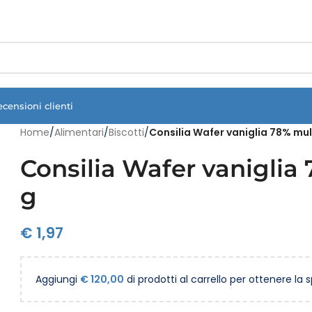
Vuoi assistenza?
Clicca qui e ti richiamiamo noi
.
ecensioni clienti
Home
/
Alimentari
/
Biscotti
/
Consilia Wafer vaniglia 78% mul
Consilia Wafer vaniglia
g
€
1,97
Aggiungi
€
120,00
di prodotti al carrello per ottenere la 