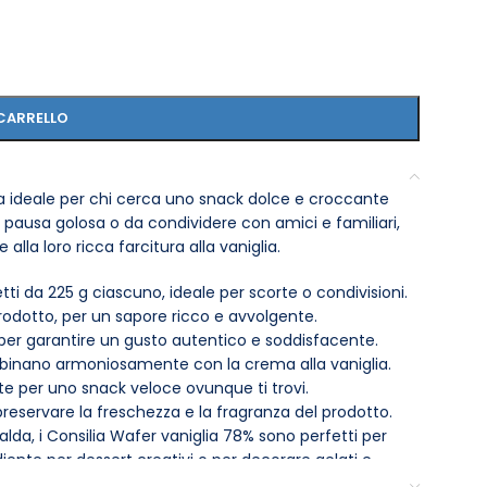
CARRELLO
ta ideale per chi cerca uno snack dolce e croccante
 pausa golosa o da condividere con amici e familiari,
 alla loro ricca farcitura alla vaniglia.
i da 225 g ciascuno, ideale per scorte o condivisioni.
prodotto, per un sapore ricco e avvolgente.
à per garantire un gusto autentico e soddisfacente.
mbinano armoniosamente con la crema alla vaniglia.
tte per uno snack veloce ovunque ti trovi.
reservare la freschezza e la fragranza del prodotto.
da, i Consilia Wafer vaniglia 78% sono perfetti per
iente per dessert creativi o per decorare gelati e