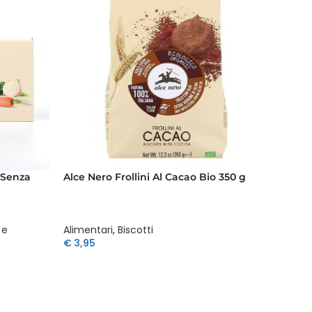
 Senza
Alce Nero Frollini Al Cacao Bio 350 g
Alce Ne
Di Cioc
 e
Alimentari
,
Biscotti
Aliment
€
3,95
€
4,39