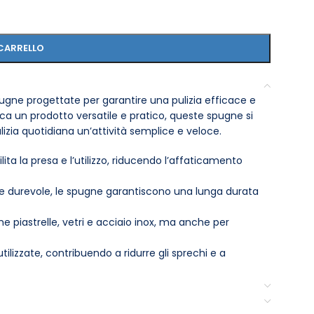
CARRELLO
ugne progettate per garantire una pulizia efficace e
rca un prodotto versatile e pratico, queste spugne si
izia quotidiana un’attività semplice e veloce.
a la presa e l’utilizzo, riducendo l’affaticamento
 e durevole, le spugne garantiscono una lunga durata
me piastrelle, vetri e acciaio inox, ma anche per
ilizzate, contribuendo a ridurre gli sprechi e a
dendole maneggevoli e facili da riporre.
 una varietà di detergenti, sia liquidi che in gel, per