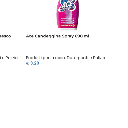
resco
Ace Candeggina Spray 690 ml
Ace Det
Lavaggi
 e Pulizia
Prodotti per la casa
,
Detergenti e Pulizia
Prodott
€
3,29
€
5,49