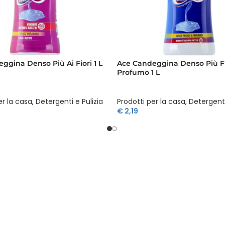
ggina Denso Più Ai Fiori 1 L
Ace Candeggina Denso Più F
Profumo 1 L
er la casa
,
Detergenti e Pulizia
Prodotti per la casa
,
Detergenti
€
2,19