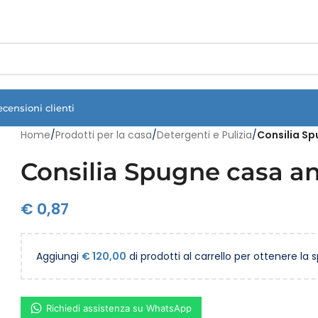
Vuoi assistenza?
Clicca qui e ti richiamiamo noi
.
ecensioni clienti
Home
/
Prodotti per la casa
/
Detergenti e Pulizia
/
Consilia S
Consilia Spugne casa a
€
0,87
Aggiungi
€
120,00
di prodotti al carrello per ottenere la 
Richiedi assistenza su WhatsApp