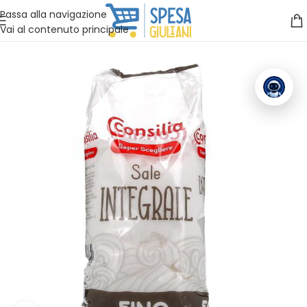
Vuoi assistenza?
Clicca qui e ti richiamiamo noi
.
Passa alla navigazione
Vai al contenuto principale