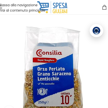
Vuoi assistenza?
Clicca qui e ti richiamiamo noi
.
Passa alla navigazione
Vai al contenuto principale