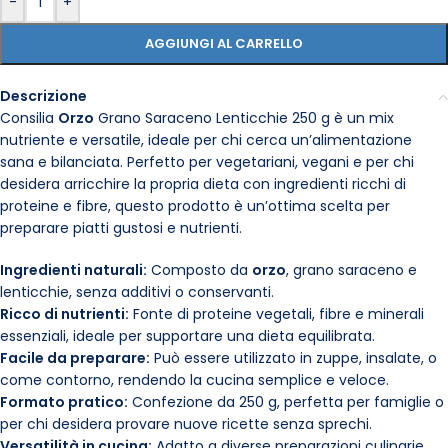
-
+
AGGIUNGI AL CARRELLO
Descrizione
Consilia
Orzo
Grano Saraceno Lenticchie 250 g è un mix
nutriente e versatile, ideale per chi cerca un’alimentazione
sana e bilanciata. Perfetto per vegetariani, vegani e per chi
desidera arricchire la propria dieta con ingredienti ricchi di
proteine e fibre, questo prodotto è un’ottima scelta per
preparare piatti gustosi e nutrienti.
Ingredienti naturali:
Composto da
orzo
, grano saraceno e
lenticchie, senza additivi o conservanti.
Ricco di nutrienti:
Fonte di proteine vegetali, fibre e minerali
essenziali, ideale per supportare una dieta equilibrata.
Facile da preparare:
Può essere utilizzato in zuppe, insalate, o
come contorno, rendendo la cucina semplice e veloce.
Formato pratico:
Confezione da 250 g, perfetta per famiglie o
per chi desidera provare nuove ricette senza sprechi.
Versatilità in cucina:
Adatto a diverse preparazioni culinarie,