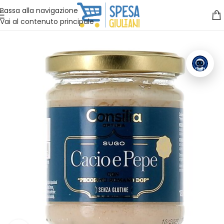
Vuoi assistenza?
Clicca qui e ti richiamiamo noi
.
Passa alla navigazione
Vai al contenuto principale