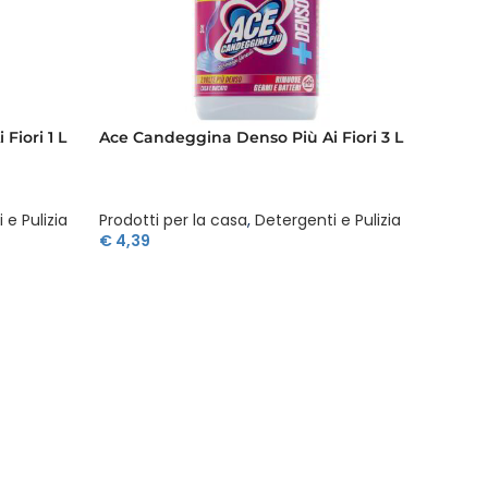
Fiori 1 L
Ace Candeggina Denso Più Ai Fiori 3 L
Ace Ca
 e Pulizia
Prodotti per la casa
,
Detergenti e Pulizia
Prodott
€
4,39
€
3,29