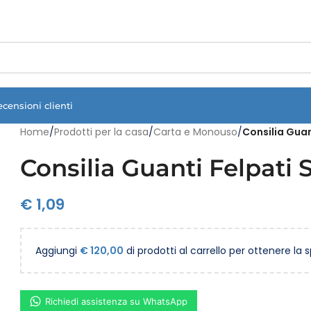
Vuoi assistenza?
Clicca qui e ti richiamiamo noi
.
ecensioni clienti
Home
/
Prodotti per la casa
/
Carta e Monouso
/
Consilia Guan
Consilia Guanti Felpati 
€
1,09
Aggiungi
€
120,00
di prodotti al carrello per ottenere la 
Richiedi assistenza su WhatsApp