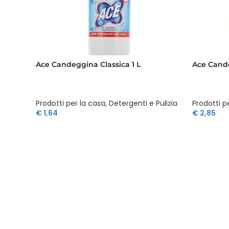
Ace Candeggina Classica 1 L
Ace Cande
Prodotti per la casa
,
Detergenti e Pulizia
Prodotti p
€
1,64
€
2,85