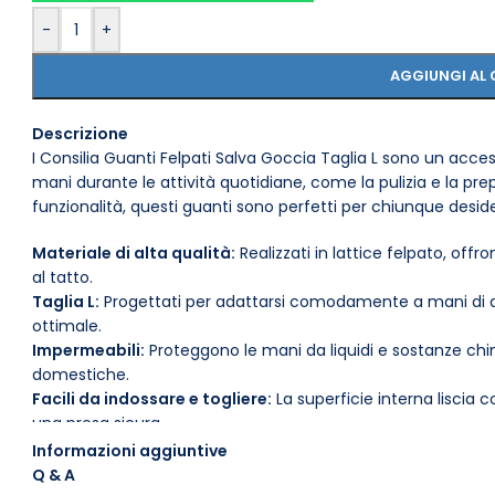
-
+
AGGIUNGI AL 
Descrizione
I Consilia Guanti Felpati Salva Goccia Taglia L sono un acces
mani durante le attività quotidiane, come la pulizia e la pre
funzionalità, questi guanti sono perfetti per chiunque desi
Materiale di alta qualità:
Realizzati in lattice felpato, of
al tatto.
Taglia L:
Progettati per adattarsi comodamente a mani di di
ottimale.
Impermeabili:
Proteggono le mani da liquidi e sostanze chimic
domestiche.
Facili da indossare e togliere:
La superficie interna liscia 
una presa sicura.
Facilità di manutenzione:
Lavabili e riutilizzabili, questi g
Informazioni aggiuntive
prolungato.
Q & A