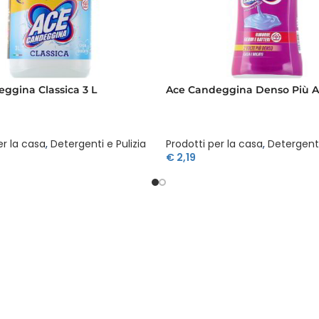
ggina Classica 3 L
Ace Candeggina Denso Più Ai 
er la casa
,
Detergenti e Pulizia
Prodotti per la casa
,
Detergenti
€
2,19