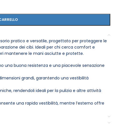
CARRELLO
sorio pratico e versatile, progettato per proteggere le
parazione dei cibi. Ideali per chi cerca comfort e
deri mantenere le mani asciutte e protette.
frono una buona resistenza e una piacevole sensazione
mensioni grandi, garantendo una vestibilità
he, rendendoli ideali per la pulizia e altre attività
consente una rapida vestibilità, mentre l’esterno offre
uanti possono essere puliti facilmente per un uso