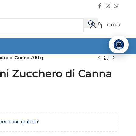
€
0,00
chero di Canna 700 g
lini Zucchero di Canna
spedizione gratuita!