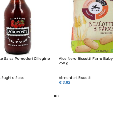
 Salsa Pomodori Ciliegino
Alce Nero Biscotti Farro Bab
250 g
,
Sughi e Salse
Alimentari
,
Biscotti
€
3,62