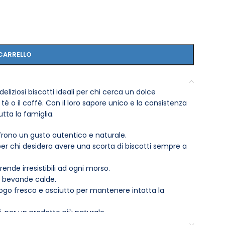
CARRELLO
eliziosi biscotti ideali per chi cerca un dolce
 il caffè. Con il loro sapore unico e la consistenza
tutta la famiglia.
frono un gusto autentico e naturale.
er chi desidera avere una scorta di biscotti sempre a
rende irresistibili ad ogni morso.
in bevande calde.
luogo fresco e asciutto per mantenere intatta la
i, per un prodotto più naturale.
 Campiello Biscotti Frollini Zucchero di Canna 700 g