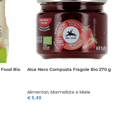
y Food Bio
Alce Nero Composta Fragole Bio 270 g
Alce Ne
Alimentari
,
Marmellate e Miele
Aliment
€
5,49
€
3,95