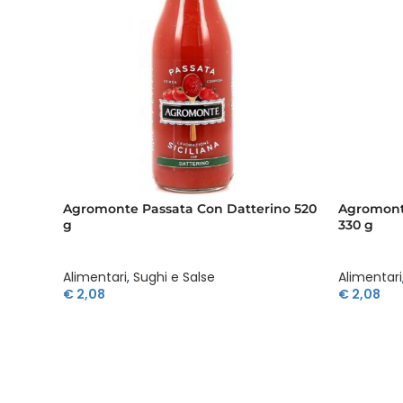
Agromonte Passata Con Datterino 520
Agromonte
g
330 g
Alimentari
,
Sughi e Salse
Alimentari
€
2,08
€
2,08