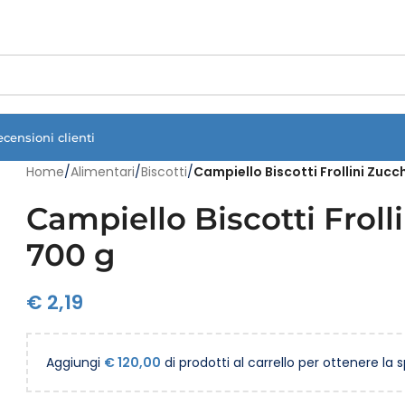
Vuoi assistenza?
Clicca qui e ti richiamiamo noi
.
ecensioni clienti
Home
/
Alimentari
/
Biscotti
/
Campiello Biscotti Frollini Zuc
Campiello Biscotti Frol
700 g
€
2,19
Aggiungi
€
120,00
di prodotti al carrello per ottenere la 