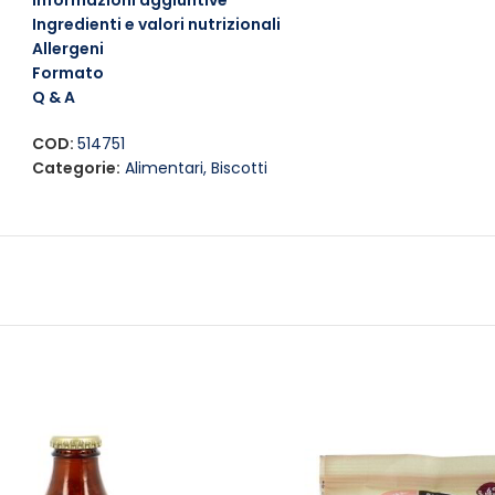
Informazioni aggiuntive
possono essere utilizzati anche come base per dessert crea
Ingredienti e valori nutrizionali
croccantezza alle tue ricette preferite.
Allergeni
Formato
Contiene:
zucchero di canna (3,8%)
Q & A
COD:
514751
Categorie:
Alimentari
,
Biscotti