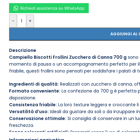
Richiedi assistenza su WhatsApp
-
+
AGGIUNGI AL 
Descrizione
Campiello Biscotti Frollini Zucchero di Canna 700 g
sono d
momento di pausa o un accompagnamento perfetto per il tè o
friabile, questi frollini sono pensati per soddisfare i palati di 
Ingredienti di qualità:
Realizzati con zucchero di canna, of
Formato conveniente:
La confezione da 700 g è perfetta p
disposizione.
Consistenza friabile:
La loro texture leggera e croccante li 
Versatilità d’uso:
Ideali da gustare da soli o da inzuppare 
Conservazione ottimale:
Si consiglia di conservare in un 
freschezza.
Senza coloranti artificiali:
Preparati senza l’uso di colorant
Perfetti per una colazione nutriente o una merenda golosa, i