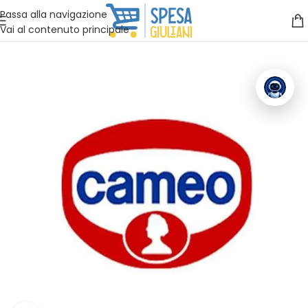
Vuoi assistenza?
Clicca qui e ti richiamiamo noi
.
Passa alla navigazione
Vai al contenuto principale