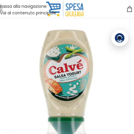
Vuoi assistenza?
Clicca qui e ti richiamiamo noi
.
Passa alla navigazione
Vai al contenuto principale