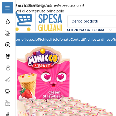
Passa alla navigazione
(+39) 06 9918 08 54
info@spesagiuliani.it
Vai al contenuto principale
SELEZIONA CATEGORIA
Home
Negozio
Richiedi telefonata
Contatti
Richiesta di reso
R