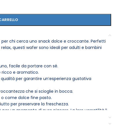
CARRELLO
 per chi cerca uno snack dolce e croccante. Perfetti
ax, questi wafer sono ideali per adulti e bambini
no, facile da portare con sé.
e ricco e aromatico.
 qualità per garantire un’esperienza gustativa
occantezza che si scioglie in bocca.
i o come dolce fine pasto.
utto per preservare la freschezza.
 per un momento di puro piacere. La loro versatilità li
ome decorazione o ingrediente croccante.