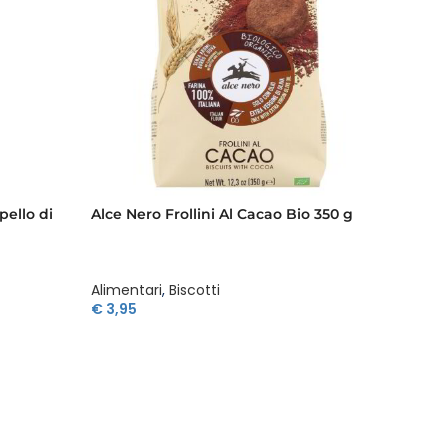
pello di
Alce Nero Frollini Al Cacao Bio 350 g
Alce Ne
Di Cioc
Alimentari
,
Biscotti
Aliment
€
3,95
€
4,39