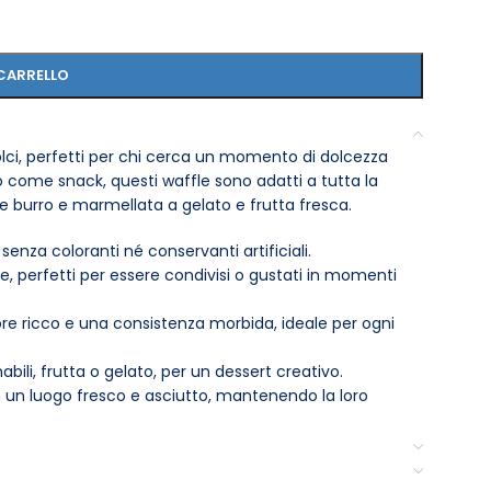
CARRELLO
dolci, perfetti per chi cerca un momento di dolcezza
 o come snack, questi waffle sono adatti a tutta la
ce burro e marmellata a gelato e frutta fresca.
 senza coloranti né conservanti artificiali.
 perfetti per essere condivisi o gustati in momenti
ore ricco e una consistenza morbida, ideale per ogni
li, frutta o gelato, per un dessert creativo.
n un luogo fresco e asciutto, mantenendo la loro
la confezione e sono pronti per essere serviti.
waffle per qualche secondo nel tostapane o nel