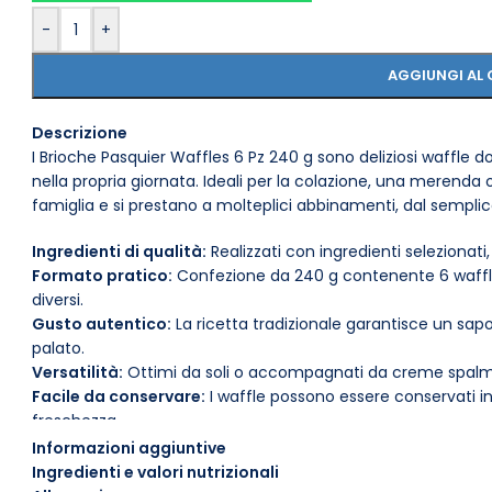
-
+
AGGIUNGI AL 
Descrizione
I Brioche Pasquier Waffles 6 Pz 240 g sono deliziosi waffle 
nella propria giornata. Ideali per la colazione, una merenda
famiglia e si prestano a molteplici abbinamenti, dal sempli
Ingredienti di qualità:
Realizzati con ingredienti selezionati,
Formato pratico:
Confezione da 240 g contenente 6 waffle,
diversi.
Gusto autentico:
La ricetta tradizionale garantisce un sap
palato.
Versatilità:
Ottimi da soli o accompagnati da creme spalmabi
Facile da conservare:
I waffle possono essere conservati i
freschezza.
Pronti da gustare:
Non necessitano di cottura; basta aprire 
Informazioni aggiuntive
Per un’esperienza ancora più gustosa, prova a riscaldare i 
Ingredienti e valori nutrizionali