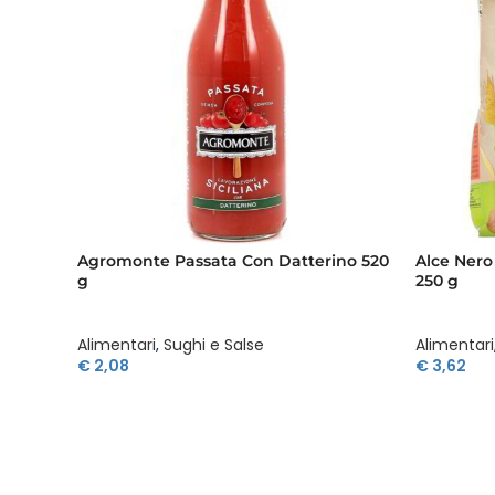
Agromonte Passata Con Datterino 520
Alce Nero
g
250 g
Alimentari
,
Sughi e Salse
Alimentari
€
2,08
€
3,62