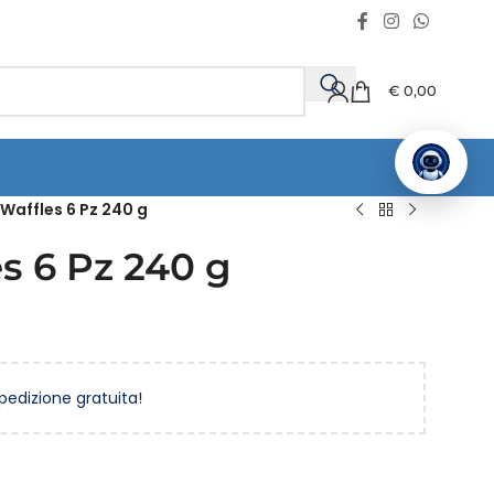
€
0,00
 Waffles 6 Pz 240 g
s 6 Pz 240 g
spedizione gratuita!