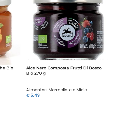
he Bio
Alce Nero Composta Frutti Di Bosco
Alce N
Bio 270 g
Bio 25
Alimentari
,
Marmellate e Miele
Aliment
€
5,49
€
10,4