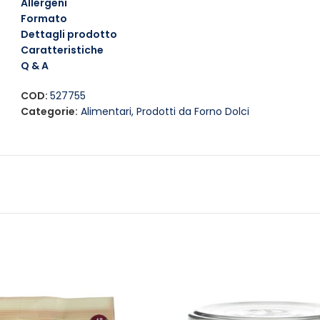
microonde. Aggiungi una spolverata di zucchero a velo o 
Allergeni
extra di dolcezza!
Formato
Dettagli prodotto
Contiene:
zucchero perlato (16%)
Caratteristiche
Q & A
COD:
527755
Categorie:
Alimentari
,
Prodotti da Forno Dolci