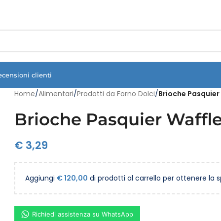
Vuoi assistenza?
Clicca qui e ti richiamiamo noi
.
ecensioni clienti
Home
/
Alimentari
/
Prodotti da Forno Dolci
/
Brioche Pasquier
Brioche Pasquier Waffle
€
3,29
Aggiungi
€
120,00
di prodotti al carrello per ottenere la 
Richiedi assistenza su WhatsApp