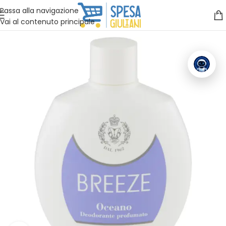
Vuoi assistenza?
Clicca qui e ti richiamiamo noi
.
Passa alla navigazione
Vai al contenuto principale