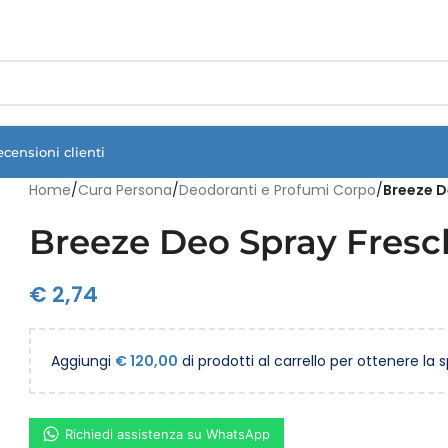
Vuoi assistenza?
Clicca qui e ti richiamiamo noi
.
ecensioni clienti
Home
/
Cura Persona
/
Deodoranti e Profumi Corpo
/
Breeze D
Breeze Deo Spray Fresch
€
2,74
Aggiungi
€
120,00
di prodotti al carrello per ottenere la 
Richiedi assistenza su WhatsApp