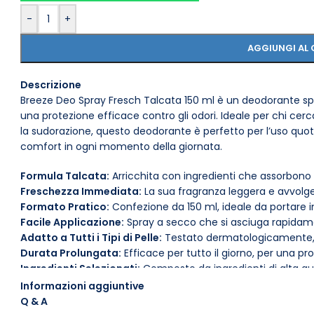
-
+
AGGIUNGI AL 
Descrizione
Breeze Deo Spray Fresch Talcata 150 ml è un deodorante spr
una protezione efficace contro gli odori. Ideale per chi cer
la sudorazione, questo deodorante è perfetto per l’uso quot
comfort in ogni momento della giornata.
Formula Talcata:
Arricchita con ingredienti che assorbono 
Freschezza Immediata:
La sua fragranza leggera e avvolgen
Formato Pratico:
Confezione da 150 ml, ideale da portare in
Facile Applicazione:
Spray a secco che si asciuga rapidamen
Adatto a Tutti i Tipi di Pelle:
Testato dermatologicamente, è d
Durata Prolungata:
Efficace per tutto il giorno, per una pr
Ingredienti Selezionati:
Composto da ingredienti di alta qua
Per ottenere i migliori risultati, applica Breeze Deo Spray Fre
Informazioni aggiuntive
mantenendo una distanza di circa 15 cm. Questo deodorante
Q & A