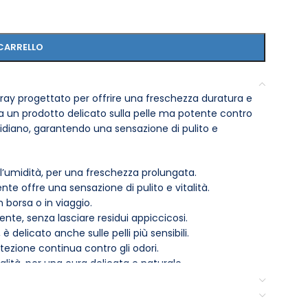
CARRELLO
ay progettato per offrire una freschezza duratura e
ca un prodotto delicato sulla pelle ma potente contro
idiano, garantendo una sensazione di pulito e
l’umidità, per una freschezza prolungata.
te offre una sensazione di pulito e vitalità.
 borsa o in viaggio.
te, senza lasciare residui appiccicosi.
elicato anche sulle pelli più sensibili.
otezione continua contro gli odori.
lità, per una cura delicata e naturale.
sch Talcata 150 ml su pelle pulita e asciutta,
 è perfetto per l’uso quotidiano e può essere