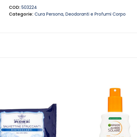
riapplicato durante il giorno per una freschezza extra quan
COD:
503224
Categorie:
Cura Persona
,
Deodoranti e Profumi Corpo