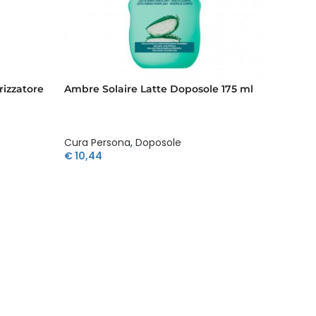
rizzatore
Ambre Solaire Latte Doposole 175 ml
Ambre 
Kids La
Cura Persona
,
Doposole
Cura P
€
10,44
€
14,29