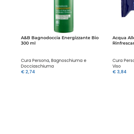
A&B Bagnodoccia Energizzante Bio
Acqua All
300 ml
Rinfrescan
Cura Persona
,
Bagnoschiuma e
Cura Pers
Docciaschiuma
Viso
€
2,74
€
3,84