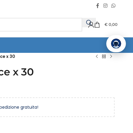
€
0,00
ce x 30
ce x 30
spedizione gratuita!