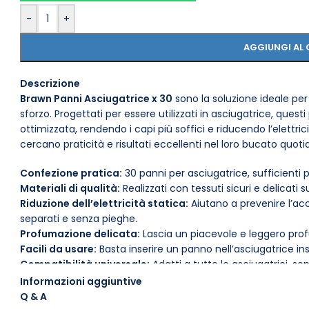
-
+
AGGIUNGI AL 
Descrizione
Brawn Panni Asciugatrice x 30
sono la soluzione ideale p
sforzo. Progettati per essere utilizzati in asciugatrice, ques
ottimizzata, rendendo i capi più soffici e riducendo l’elettrici
cercano praticità e risultati eccellenti nel loro bucato quoti
Confezione pratica:
30 panni per asciugatrice, sufficienti p
Materiali di qualità:
Realizzati con tessuti sicuri e delicati sui
Riduzione dell’elettricità statica:
Aiutano a prevenire l’ac
separati e senza pieghe.
Profumazione delicata:
Lascia un piacevole e leggero prof
Facili da usare:
Basta inserire un panno nell’asciugatrice ins
Compatibilità universale:
Adatti a tutte le asciugatrici, se
Risparmio di tempo:
Contribuiscono a ridurre il tempo di as
Informazioni aggiuntive
Per ottenere il massimo dai tuoi Brawn Panni Asciugatrice x 30, 
Q & A