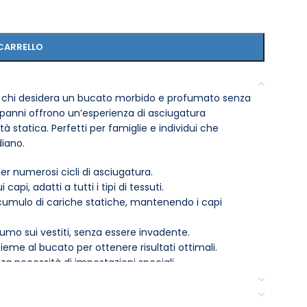
CARRELLO
er chi desidera un bucato morbido e profumato senza
ti panni offrono un’esperienza di asciugatura
tà statica. Perfetti per famiglie e individui che
diano.
er numerosi cicli di asciugatura.
 capi, adatti a tutti i tipi di tessuti.
cumulo di cariche statiche, mantenendo i capi
umo sui vestiti, senza essere invadente.
ieme al bucato per ottenere risultati ottimali.
nza necessità di impostazioni speciali.
ciugatura, migliorando l’efficienza energetica.
inseriscili all’inizio del ciclo di asciugatura. Goditi la