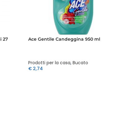
i 27
Ace Gentile Candeggina 950 ml
Ace Pav
Prodotti per la casa
,
Bucato
Prodott
€
2,74
€
2,19