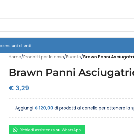
Vuoi assistenza?
Clicca qui e ti richiamiamo noi
.
ecensioni clienti
Home
/
Prodotti per la casa
/
Bucato
/
Brawn Panni Asciugatri
Brawn Panni Asciugatri
€
3,29
Aggiungi
€
120,00
di prodotti al carrello per ottenere la 
Richiedi assistenza su WhatsApp