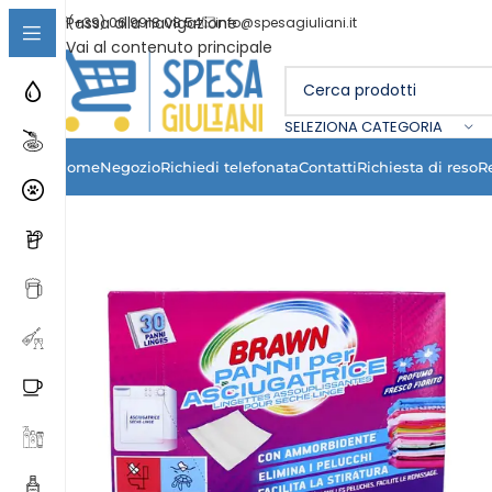
Passa alla navigazione
(+39) 06 9918 08 54
info@spesagiuliani.it
Vai al contenuto principale
SELEZIONA CATEGORIA
Home
Negozio
Richiedi telefonata
Contatti
Richiesta di reso
R