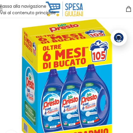
Vuoi assistenza?
Clicca qui e ti richiamiamo noi
.
Passa alla navigazione
Vai al contenuto principale