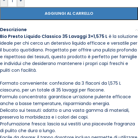
-
+
AGGIUNGI AL CARRELLO
Descrizione
Bio Presto Liquido Classico 35 Lavaggi 3×1,575 L
è la soluzione
ideale per chi cerca un detersivo liquido efficace e versatile per
il bucato quotidiano. Progettato per offrire una pulizia profonda
e rispettosa dei tessuti, questo prodotto è perfetto per famiglie
e individui che desiderano mantenere i propri capi freschi e
puliti con facilità.
Formato conveniente: confezione da 3 flaconi da 1,575 L
ciascuno, per un totale di 35 lavaggi per flacone.
Formula concentrata: garantisce un’azione pulente efficace
anche a basse temperature, risparmiando energia.
Delicato sui tessuti: adatto a una vasta gamma di materiali,
preserva la morbidezza e i colori dei capi.
Profumazione fresca: lascia sui vestiti una piacevole fragranza
di pulito che dura a lungo.
Facile da dosare: il tappo dosatore incluso permette di utilizzare