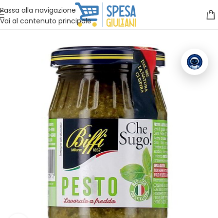
Vuoi assistenza?
Clicca qui e ti richiamiamo noi
.
Passa alla navigazione
Vai al contenuto principale