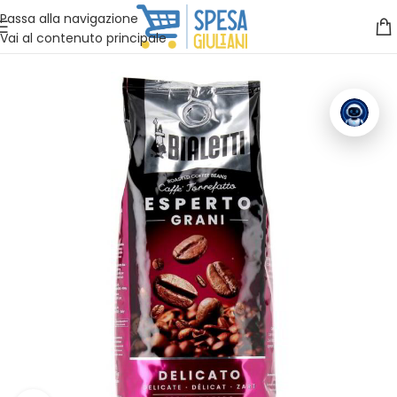
Vuoi assistenza?
Clicca qui e ti richiamiamo noi
.
Passa alla navigazione
Vai al contenuto principale