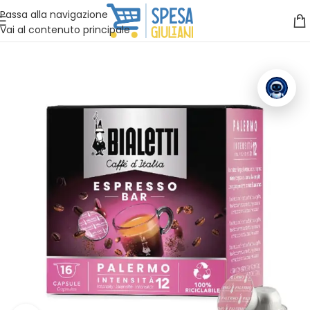
Vuoi assistenza?
Clicca qui e ti richiamiamo noi
.
Passa alla navigazione
Vai al contenuto principale