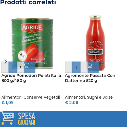
Prodotti correlati
-
+
-
+
Agride Pomodori Pelati Italia
Agromonte Passata Con
800 g/480 g
Datterino 520 g
Alimentari
,
Conserve Vegetali
Alimentari
,
Sughi e Salse
€
1,09
€
2,08