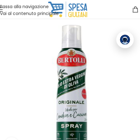
Vuoi assistenza?
Clicca qui e ti richiamiamo noi
.
Passa alla navigazione
Vai al contenuto principale