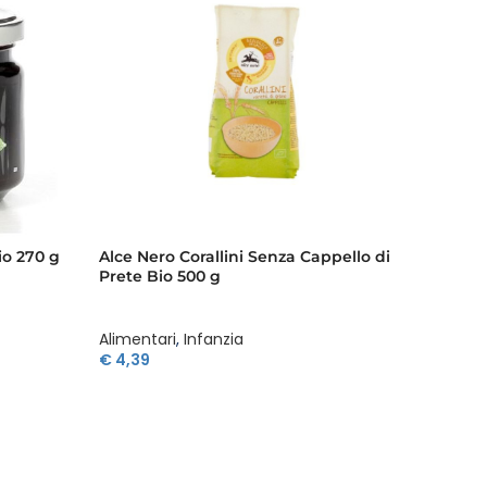
io 270 g
Alce Nero Corallini Senza Cappello di
Alce Ne
Prete Bio 500 g
Alimentari
,
Infanzia
Aliment
€
4,39
€
3,95