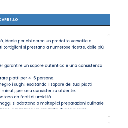
CARRELLO
ità, ideale per chi cerca un prodotto versatile e
i tortiglioni si prestano a numerose ricette, dalle più
er garantire un sapore autentico e una consistenza
rare piatti per 4-6 persone.
eglio i sughi, esaltando il sapore dei tuoi piatti.
3 minuti, per una consistenza al dente.
ontano da fonti di umidità.
aggi, si adattano a molteplici preparazioni culinarie.
one, garantisce un prodotto di alta qualità.
 sugo di pomodoro fresco e basilico, oppure con una
dalla tua creatività in cucina!