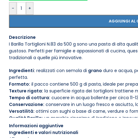
-
+
AGGIUNGI AL 
Descrizione
I Barilla Tortiglioni N.83 da 500 g sono una pasta di alta qual
gustoso. Perfetti per famiglie e appassionati di cucina, quest
tradizionali a quelle più innovative.
Ingredienti:
realizzati con semola di
grano
duro e acqua, p
perfetta.
Formato:
il pacco contiene 500 g di pasta, ideale per prepa
Texture rigata:
la superficie rigata dei tortiglioni trattiene m
Tempo di cottura:
cuocere in acqua bollente per circa 11-1
Conservazione:
conservare in un luogo fresco e asciutto, l
Versatilità:
ottimi con sughi a base di carne, verdure o form
Qualità Barilla:
un marchio sinonimo di tradizione e innovazi
Per un piatto delizioso, prova a condire i tortiglioni con un
Informazioni aggiuntive
crema di formaggio e spinaci. Sperimenta e lasciati ispirare 
Ingredienti e valori nutrizionali