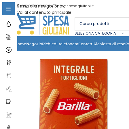
Passa alla navigazione
(+39) 06 9918 08 54
info@spesagiuliani.it
Vai al contenuto principale
SELEZIONA CATEGORIA
Home
Negozio
Richiedi telefonata
Contatti
Richiesta di reso
R