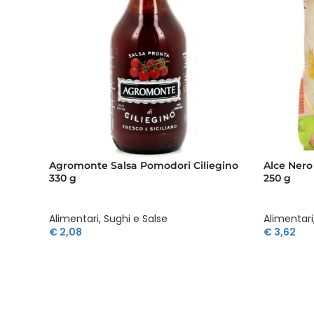
Agromonte Salsa Pomodori Ciliegino
Alce Nero
330 g
250 g
Alimentari
,
Sughi e Salse
Alimentari
€
2,08
€
3,62