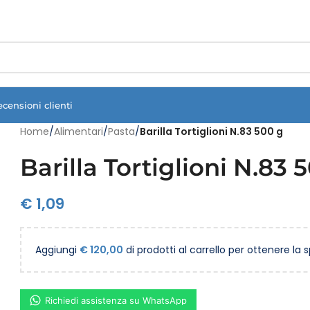
Vuoi assistenza?
Clicca qui e ti richiamiamo noi
.
ecensioni clienti
Home
/
Alimentari
/
Pasta
/
Barilla Tortiglioni N.83 500 g
Barilla Tortiglioni N.83 
€
1,09
Aggiungi
€
120,00
di prodotti al carrello per ottenere la 
Richiedi assistenza su WhatsApp