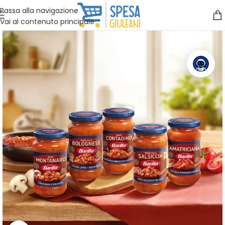
Vuoi assistenza?
Clicca qui e ti richiamiamo noi
.
Passa alla navigazione
Vai al contenuto principale