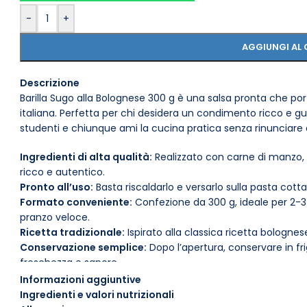
-
+
AGGIUNGI AL 
Descrizione
Barilla Sugo alla Bolognese 300 g è una salsa pronta che port
italiana. Perfetta per chi desidera un condimento ricco e gu
studenti e chiunque ami la cucina pratica senza rinunciare a
Ingredienti di alta qualità:
Realizzato con carne di manzo, 
ricco e autentico.
Pronto all’uso:
Basta riscaldarlo e versarlo sulla pasta cotta
Formato conveniente:
Confezione da 300 g, ideale per 2-3 
pranzo veloce.
Ricetta tradizionale:
Ispirato alla classica ricetta bolognes
Conservazione semplice:
Dopo l’apertura, conservare in f
freschezza e sapore.
Versatilità in cucina:
Ottimo non solo con la pasta, ma an
Informazioni aggiuntive
altre ricette.
Ingredienti e valori nutrizionali