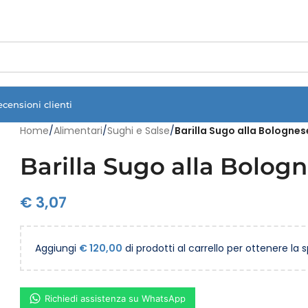
Vuoi assistenza?
Clicca qui e ti richiamiamo noi
.
ecensioni clienti
Home
/
Alimentari
/
Sughi e Salse
/
Barilla Sugo alla Bolognes
Barilla Sugo alla Bolog
€
3,07
Aggiungi
€
120,00
di prodotti al carrello per ottenere la 
Richiedi assistenza su WhatsApp