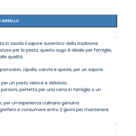
CARRELLO
a in tavola il sapore autentico della tradizione
stoso per la pasta, questo sugo è ideale per famiglie,
lla qualità.
pomodori, cipolla, carota e spezie, per un sapore
 per un pasto veloce e delizioso.
porzioni, perfetta per una cena in famiglia o un
e, per un’esperienza culinaria genuina.
rigorifero e consumare entro 3 giorni per mantenere
che per preparare lasagne, polpette o come base per