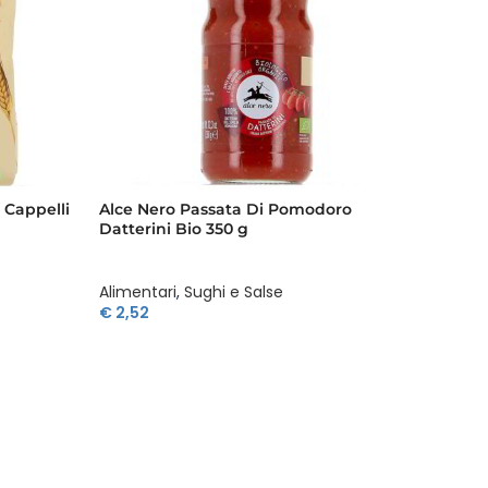
 Cappelli
Alce Nero Passata Di Pomodoro
Alce N
Datterini Bio 350 g
500 g
Alimentari
,
Sughi e Salse
Aliment
€
2,52
€
2,63