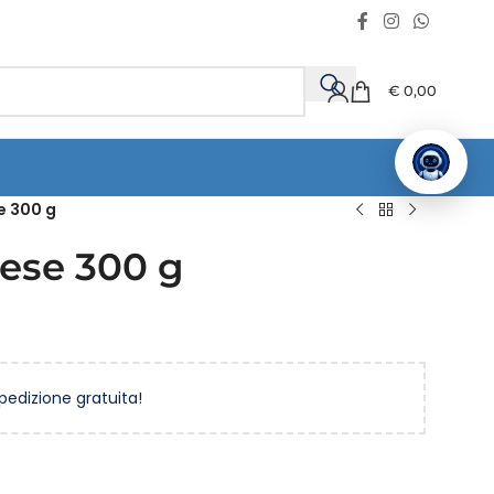
€
0,00
e 300 g
nese 300 g
spedizione gratuita!