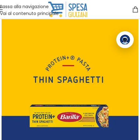
Vuoi assistenza?
Clicca qui e ti richiamiamo noi
.
Passa alla navigazione
Vai al contenuto principale