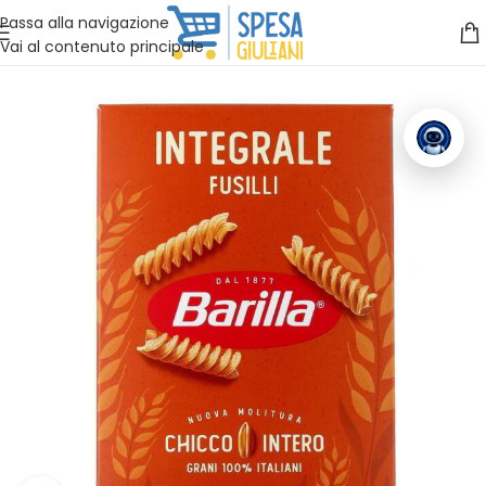
Vuoi assistenza?
Clicca qui e ti richiamiamo noi
.
Passa alla navigazione
Vai al contenuto principale