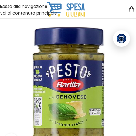
Vuoi assistenza?
Clicca qui e ti richiamiamo noi
.
Passa alla navigazione
Vai al contenuto principale