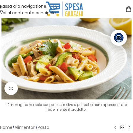
Vuoi assistenza?
Clicca qui e ti richiamiamo noi
.
Passa alla navigazione
Vai al contenuto principale
Clicca per ingrandire
L'immagine ha solo scopo illustrativo e potrebbe non rappresentare
fedelmente il prodotto.
Home
/
Alimentari
/
Pasta