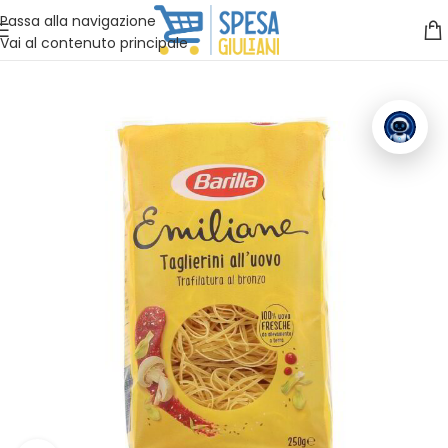
Vuoi assistenza?
Clicca qui e ti richiamiamo noi
.
Passa alla navigazione
Vai al contenuto principale