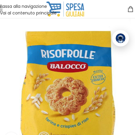
Vuoi assistenza?
Clicca qui e ti richiamiamo noi
.
Passa alla navigazione
Vai al contenuto principale